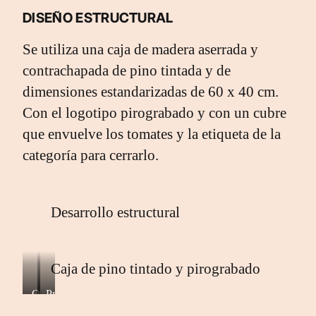
t
r
DISEÑO ESTRUCTURAL
o
i
ñ
m
Se utiliza una caja de madera aserrada y
o
a
contrachapada de pino tintada y de
v
e
dimensiones estandarizadas de 60 x 40 cm.
r
Con el logotipo pirograbado y con un cubre
a
que envuelve los tomates y la etiqueta de la
categoría para cerrarlo.
Desarrollo estructural
Caja de pino tintado y pirograbado
Otoño
Primavera